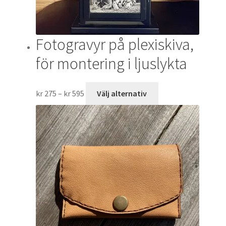
Fotogravyr på plexiskiva,
för montering i ljuslykta
Prisintervall:
Den
kr
275
–
kr
595
Välj alternativ
kr 275
här
till
produkten
kr 595
har
flera
varianter.
De
olika
alternativen
kan
väljas