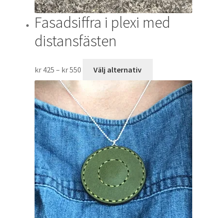
Fasadsiffra i plexi med
distansfästen
Prisintervall:
Den
kr
425
–
kr
550
Välj alternativ
kr 425
här
till
produkten
kr 550
har
flera
varianter.
De
olika
alternativen
kan
väljas
på
produktsidan