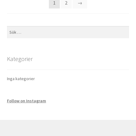
1
2
→
alternativen
kan
väljas
på
Sök
efter:
produktsidan
Kategorier
Inga kategorier
Follow on Instagram