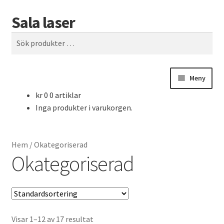
Sala laser
Hoppa
Hoppa
Sök
till
till
Sök
navigering
innehåll
efter:
Meny
kr
0
0 artiklar
Hem
Inga produkter i varukorgen.
Akrylplast
Hem
/
Okategoriserad
Kassa
Okategoriserad
Kontakta oss
Läder
Visar 1–12 av 17 resultat