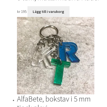
kr
195
Lägg till i varukorg
AlfaBete, bokstav i 5 mm