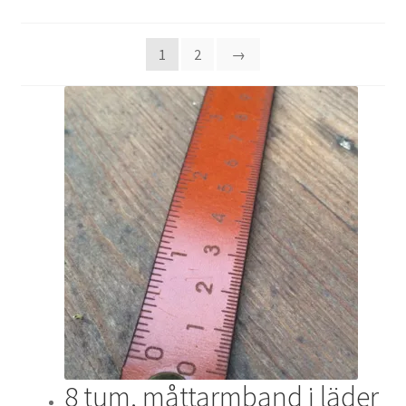
Mitt konto
1
2
→
Trä
Varukorg
8 tum, måttarmband i läder