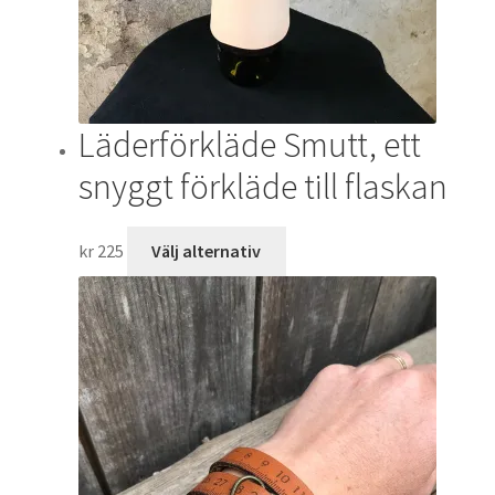
väljas
på
produktsidan
Läderförkläde Smutt, ett
snyggt förkläde till flaskan
Den
kr
225
Välj alternativ
här
produkten
har
flera
varianter.
De
olika
alternativen
kan