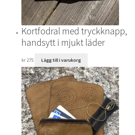
på
produktsidan
Kortfodral med tryckknapp,
handsytt i mjukt läder
kr
275
Lägg till i varukorg