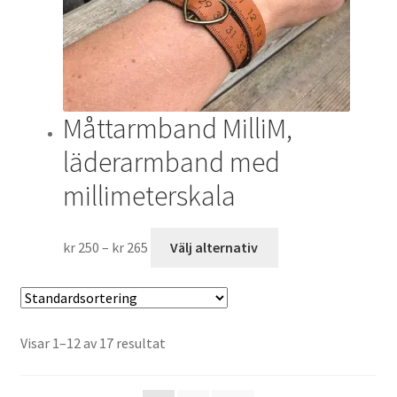
väljas
på
produktsidan
Måttarmband MilliM,
läderarmband med
millimeterskala
Prisintervall:
Den
kr
250
–
kr
265
Välj alternativ
kr 250
här
till
produkten
kr 265
har
flera
Visar 1–12 av 17 resultat
varianter.
De
olika