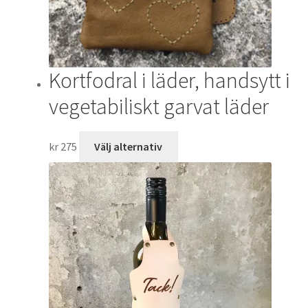
Kortfodral i läder, handsytt i
vegetabiliskt garvat läder
Den
kr
275
Välj alternativ
här
produkten
har
flera
varianter.
De
olika
alternativen
kan