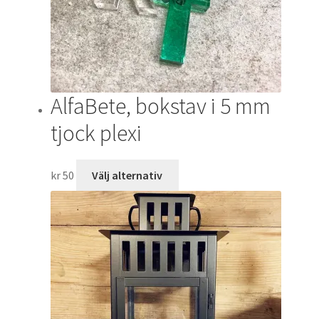
AlfaBete, bokstav i 5 mm
tjock plexi
Den
kr
50
Välj alternativ
här
produkten
har
flera
varianter.
De
olika
alternativen