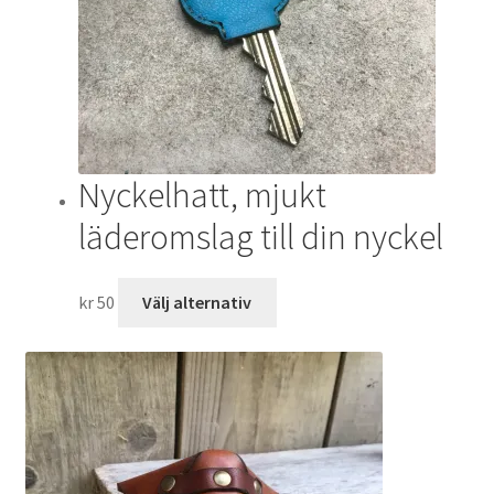
alternativen
kan
väljas
på
produktsidan
Nyckelhatt, mjukt
läderomslag till din nyckel
Den
kr
50
Välj alternativ
här
produkten
har
flera
varianter.
De
olika