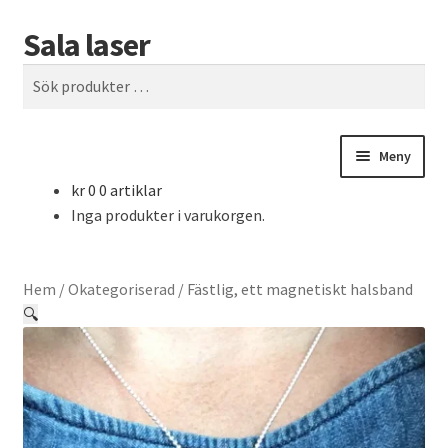
Sala laser
Hoppa
Hoppa
Sök
till
till
Sök
navigering
innehåll
efter:
Meny
kr
0
0 artiklar
Hem
Inga produkter i varukorgen.
Akrylplast
Hem
/
Okategoriserad
/
Fästlig, ett magnetiskt halsband
Kassa
🔍
Kontakta oss
Läder