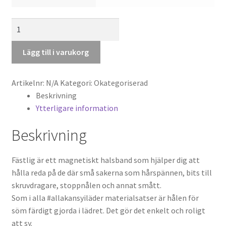
Fästlig,
ett
magnetiskt
Lägg till i varukorg
halsband
mängd
Artikelnr:
N/A
Kategori:
Okategoriserad
Beskrivning
Ytterligare information
Beskrivning
Fästlig är ett magnetiskt halsband som hjälper dig att
hålla reda på de där små sakerna som hårspännen, bits till
skruvdragare, stoppnålen och annat smått.
Som i alla #allakansyiläder materialsatser är hålen för
söm färdigt gjorda i lädret. Det gör det enkelt och roligt
att sy.