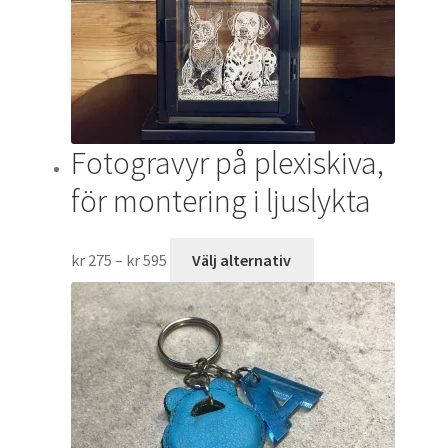
kan
väljas
på
produktsidan
Fotogravyr på plexiskiva,
för montering i ljuslykta
Prisintervall:
Den
kr
275
–
kr
595
Välj alternativ
kr 275
här
till
produkten
kr 595
har
flera
varianter.
De
olika