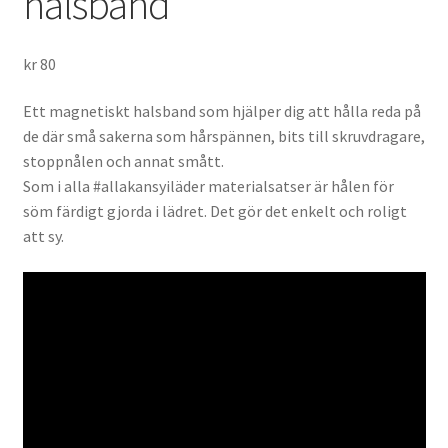
halsband
kr
80
Ett magnetiskt halsband som hjälper dig att hålla reda på
de där små sakerna som hårspännen, bits till skruvdragare,
stoppnålen och annat smått.
Som i alla #allakansyiläder materialsatser är hålen för
söm färdigt gjorda i lädret. Det gör det enkelt och roligt
att sy.