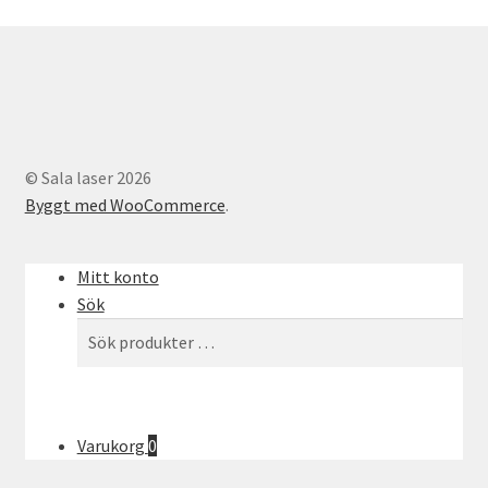
© Sala laser 2026
Byggt med WooCommerce
.
Mitt konto
Sök
Sök
Sök
efter:
Varukorg
0